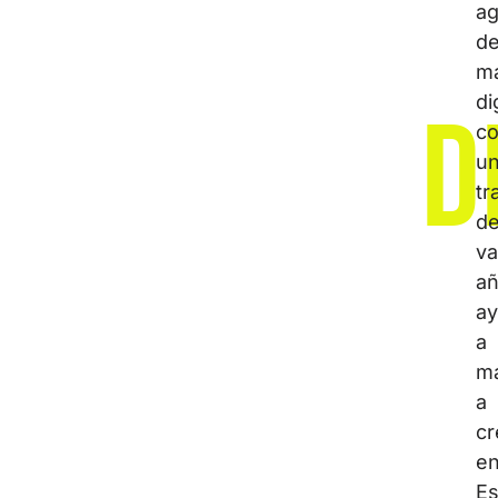
ag
d
ma
di
D
c
u
tr
d
va
a
a
a
m
a
cr
e
Es