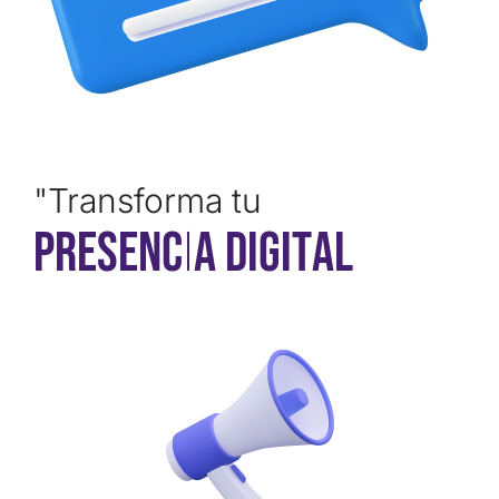
"Transforma tu
P
r
e
s
e
n
c
i
a
d
i
g
i
t
a
l